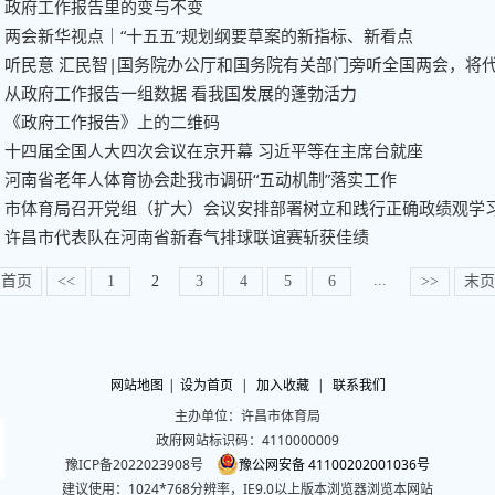
政府工作报告里的变与不变
两会新华视点｜“十五五”规划纲要草案的新指标、新看点
从政府工作报告一组数据 看我国发展的蓬勃活力
《政府工作报告》上的二维码
十四届全国人大四次会议在京开幕 习近平等在主席台就座
河南省老年人体育协会赴我市调研“五动机制”落实工作
市体育局召开党组（扩大）会议安排部署树立和践行正确政绩观学
许昌市代表队在河南省新春气排球联谊赛斩获佳绩
...
首页
<<
1
2
3
4
5
6
>>
末页
网站地图
|
设为首页
|
加入收藏
|
联系我们
主办单位：许昌市体育局
政府网站标识码：4110000009
豫ICP备2022023908号
豫公网安备 41100202001036号
建议使用：1024*768分辨率，IE9.0以上版本浏览器浏览本网站