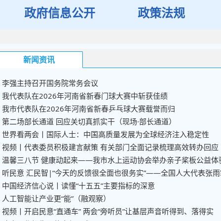
政府信息公开
政策法规
新闻资讯
李强主持召开国务院常务会议
我代表队在2026年河南省新春门球大赛中斩获佳绩
我市代表队在2026年河南省新春乒乓球大赛载誉而归
第二场部长通道 回应关切真抓实干（现场·部长通道）
世界看两会丨国际人士：中国高质量发展为全球经济注入稳定性
视频丨代表委员积极建言献策 有关部门全面记录梳理高效转办回应
温馨三八节 健康动起来——我市水上运动协会举办亲子桨板公益体
中国经济信心说丨读懂“十五五”主要指标的深意
人工智能让产业更“能”（融观察）
视频丨开启民意“直通车” 两会“旁听员”让基层声音听得到、落得实